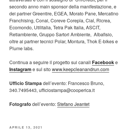
secondo anno main sponsor della manifestazione, e
dei partner Greentire, EGEA, Morato Pane, Mercatino
Franchising, Conai, Coreve Corepla, Cial, Ricrea,
Ecomondo, Utilitalia, Tetra Pak Italia, ASCIT,
Retiambiente, Gruppo Sartori Ambiente, Albafisio,
oltre ai partner tecnici Polar, Montura, Thok E-bikes e
Plume labs.
Continua a seguire il progetto sui canali
Facebook
e
Instagram
e sul sito
www.keepcleanandrun.com
Ufficio Stampa
dell’evento: Francesco Bruno,
340.7495443, ufficiostampa@cooperica.it
Fotografo
dell’evento:
Stefano Jeantet
PUBBLICATO
APRILE 13, 2021