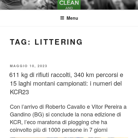
Salta
KEEP CLEAN AND
al
contenuto
Menu
RUN
TAG:
LITTERING
PUBBLICATO
MAGGIO 10, 2023
611 kg di rifiuti raccolti, 340 km percorsi e
IL
15 laghi montani campionati: i numeri del
KCR23
Con l’arrivo di Roberto Cavallo e Vitor Pereira a
Gandino (BG) si conclude la nona edizione di
KCR, l’eco maratona di plogging che ha
coinvolto più di 1000 persone in 7 giorni