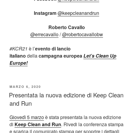
Instagram
@keepcleanandrun
Roberto Cavallo
@errecavallo
/
@robertocavallobw
#KCR21
è l’
evento di lancio
italiano
della
campagna europea
Let’s Clean Up
Europe!
PUBBLICATO
MARZO 6, 2020
Presentata la nuova edizione di Keep Clean
IL
and Run
Giovedì 5 marzo
è stata presentata la nuova edizione
di
Keep Clean and Run
. Rivedi la conferenza stampa
e scarica il comunicato stampa per scoprire i dettagli