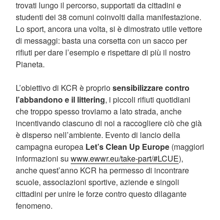
trovati lungo il percorso, supportati da cittadini e
studenti dei 38 comuni coinvolti dalla manifestazione.
Lo sport, ancora una volta, si è dimostrato utile vettore
di messaggi: basta una corsetta con un sacco per
rifiuti per dare l’esempio e rispettare di più il nostro
Pianeta.
L’obiettivo di KCR è proprio
sensibilizzare contro
l’abbandono e il littering
, i piccoli rifiuti quotidiani
che troppo spesso troviamo a lato strada, anche
incentivando ciascuno di noi a raccogliere ciò che già
è disperso nell’ambiente. Evento di lancio della
campagna europea
Let’s Clean Up Europe
(maggiori
informazioni su
www.ewwr.eu/take-part/#LCUE
),
anche quest’anno KCR ha permesso di incontrare
scuole, associazioni sportive, aziende e singoli
cittadini per unire le forze contro questo dilagante
fenomeno.