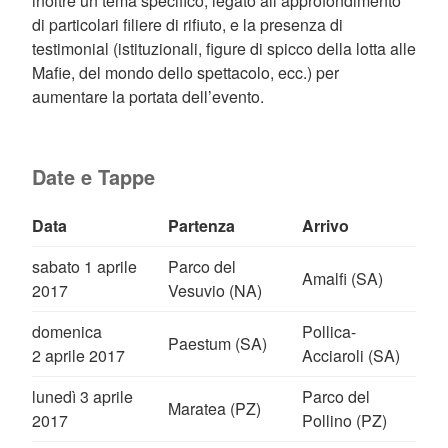
inoltre un tema specifico, legato all’approfondimento
di particolari filiere di rifiuto, e la presenza di
testimonial (istituzionali, figure di spicco della lotta alle
Mafie, del mondo dello spettacolo, ecc.) per
aumentare la portata dell’evento.
Date e Tappe
Data
Partenza
Arrivo
sabato 1 aprile
Parco del
Amalfi (SA)
2017
Vesuvio (NA)
domenica
Pollica-
Paestum (SA)
2 aprile 2017
Acciaroli (SA)
lunedì 3 aprile
Parco del
Maratea (PZ)
2017
Pollino (PZ)