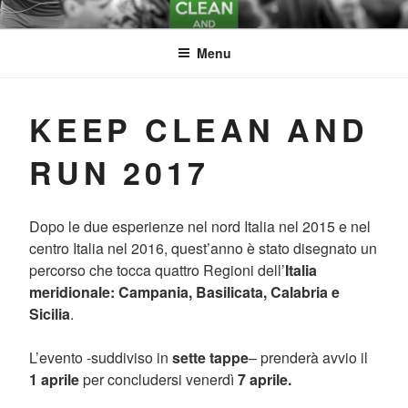
Salta
KEEP CLEAN AND
al
contenuto
Menu
RUN
KEEP CLEAN AND
RUN 2017
Dopo le due esperienze nel nord Italia nel 2015 e nel
centro Italia nel 2016, quest’anno è stato disegnato un
percorso che tocca quattro Regioni dell’
Italia
meridionale: Campania, Basilicata, Calabria e
Sicilia
.
L’evento -suddiviso in
sette tappe
– prenderà avvio il
1 aprile
per concludersi venerdì
7 aprile.