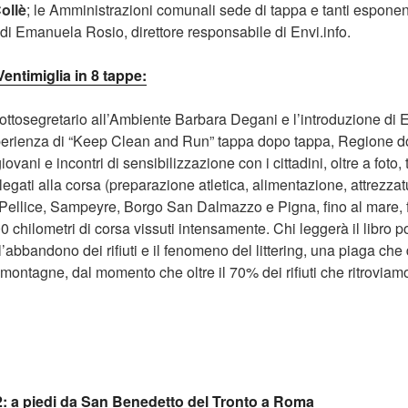
ollè
; le Amministrazioni comunali sede di tappa e tanti espone
 di Emanuela Rosio, direttore responsabile di Envi.info.
ntimiglia in 8 tappe:
 Sottosegretario all’Ambiente Barbara Degani e l’introduzione di 
esperienza di “Keep Clean and Run” tappa dopo tappa, Regione 
iovani e incontri di sensibilizzazione con i cittadini, oltre a fot
 legati alla corsa (preparazione atletica, alimentazione, attrezza
e Pellice, Sampeyre, Borgo San Dalmazzo e Pigna, fino al mare, f
00 chilometri di corsa vissuti intensamente. Chi leggerà il libro 
’abbandono dei rifiuti e il fenomeno del littering, una piaga ch
 montagne, dal momento che oltre il 70% dei rifiuti che ritroviamo
 a piedi da San Benedetto del Tronto a Roma