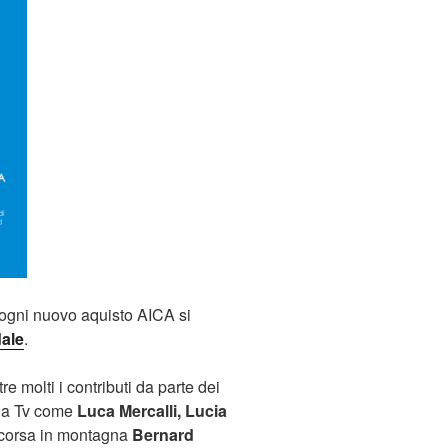
r ogni nuovo aquisto AICA si
ale
.
re molti i contributi da parte dei
lla Tv come
Luca Mercalli,
Lucia
i corsa in montagna
Bernard