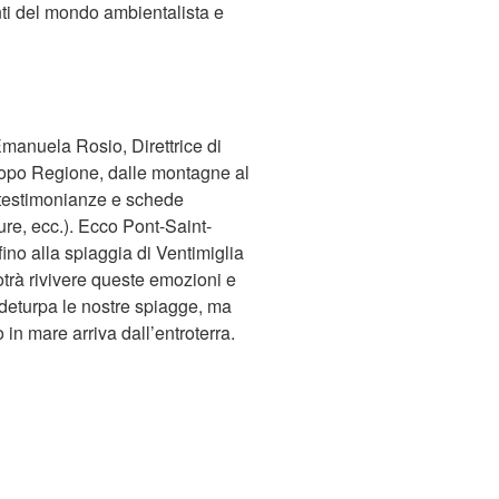
nti del mondo ambientalista e
Emanuela Rosio, Direttrice di
dopo Regione, dalle montagne al
o, testimonianze e schede
ture, ecc.). Ecco Pont-Saint-
ino alla spiaggia di Ventimiglia
potrà rivivere queste emozioni e
e deturpa le nostre spiagge, ma
 in mare arriva dall’entroterra.